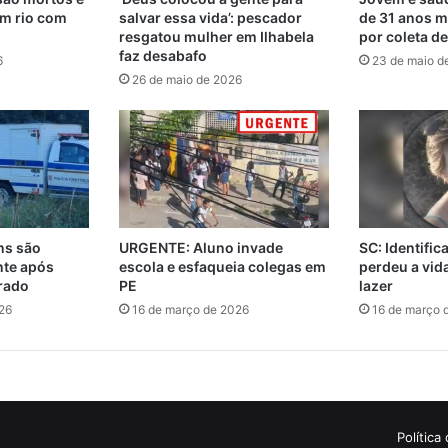
m rio com
salvar essa vida’: pescador
de 31 anos m
resgatou mulher em Ilhabela
por coleta d
faz desabafo
6
23 de maio d
26 de maio de 2026
ns são
URGENTE: Aluno invade
SC: Identifi
nte após
escola e esfaqueia colegas em
perdeu a vi
rado
PE
lazer
26
16 de março de 2026
16 de março 
Política