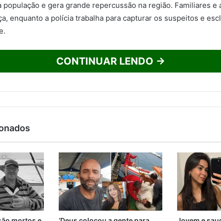
a população e gera grande repercussão na região. Familiares e 
ça, enquanto a polícia trabalha para capturar os suspeitos e esc
e.
CONTINUAR LENDO →
ionados
são mortos e
‘Deus colocou a gente para
Jovem e saud