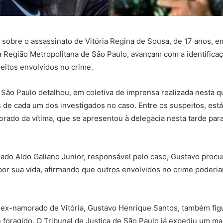
 sobre o assassinato de Vitória Regina de Sousa, de 17 anos, e
a Região Metropolitana de São Paulo, avançam com a identifica
itos envolvidos no crime.
e São Paulo detalhou, em coletiva de imprensa realizada nesta qu
de cada um dos investigados no caso. Entre os suspeitos, est
orado da vítima, que se apresentou à delegacia nesta tarde para
.
do Aldo Galiano Junior, responsável pelo caso, Gustavo procur
or sua vida, afirmando que outros envolvidos no crime poderi
 ex-namorado de Vitória, Gustavo Henrique Santos, também fi
 foragido. O Tribunal de Justiça de São Paulo já expediu um m