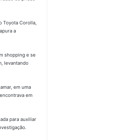
 Toyota Corolla,
 apura a
um shopping e se
m, levantando
Cajamar, em uma
 encontrava em
ada para auxiliar
nvestigação.