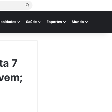
Procurar
por
iosidades
Saúde
Esportes
Mundo
ta 7
ovem;