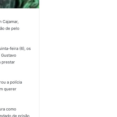
m Cajamar,
ção de pelo
inta-feira (6), os
á Gustavo
 prestar
ou a polícia
am querer
gura como
andado de prisão