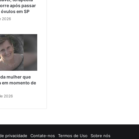
orre após passar
e óvulos em SP
e 2026
cada mulher que
da em momento de
de 2026
 de privacidade
Contate-nos
Termos de Uso
Sobre nós