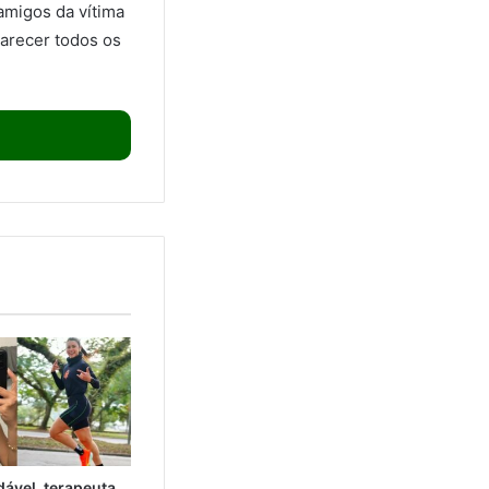
amigos da vítima
larecer todos os
ável, terapeuta