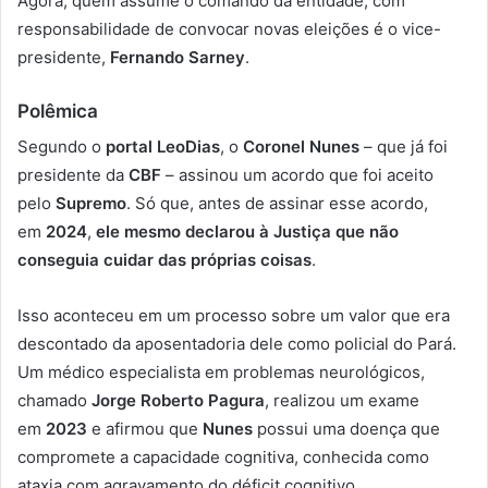
Agora, quem assume o comando da entidade, com
responsabilidade de convocar novas eleições é o vice-
presidente,
Fernando Sarney
.
Polêmica
Segundo o
portal LeoDias
, o
Coronel Nunes
– que já foi
presidente da
CBF
– assinou um acordo que foi aceito
pelo
Supremo
. Só que, antes de assinar esse acordo,
em
2024
,
ele mesmo declarou à Justiça que não
conseguia cuidar das próprias coisas
.
Isso aconteceu em um processo sobre um valor que era
descontado da aposentadoria dele como policial do Pará.
Um médico especialista em problemas neurológicos,
chamado
Jorge Roberto Pagura
, realizou um exame
em
2023
e afirmou que
Nunes
possui uma doença que
compromete a capacidade cognitiva, conhecida como
ataxia com agravamento do déficit cognitivo.