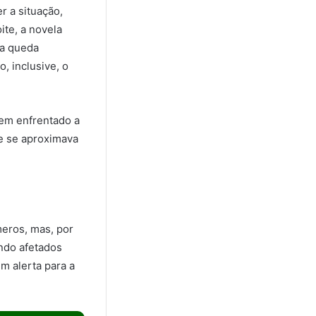
r a situação,
te, a novela
sa queda
, inclusive, o
tem enfrentado a
ue se aproximava
meros, mas, por
endo afetados
m alerta para a