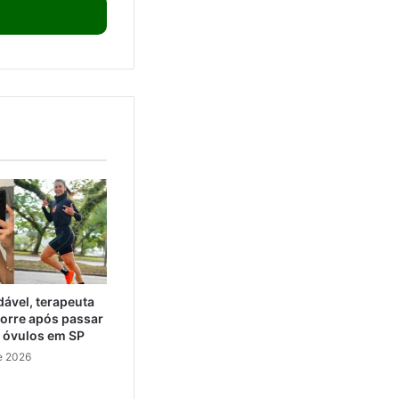
ável, terapeuta
orre após passar
e óvulos em SP
e 2026