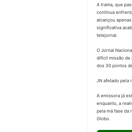
A trama, que pas
continua enfrent
alcançou apenas 
significativa ac
telejornal.
O Jornal Naciona
difícil missão d
dos 30 pontos d
JN afetado pela 
A emissora já es
enquanto, a real
pela má fase da 
Globo.