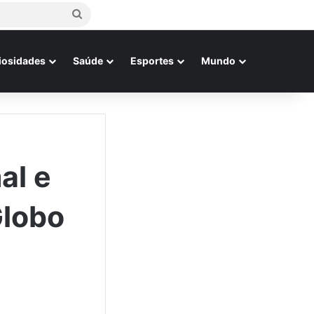
Procurar
por
iosidades
Saúde
Esportes
Mundo
al e
Globo