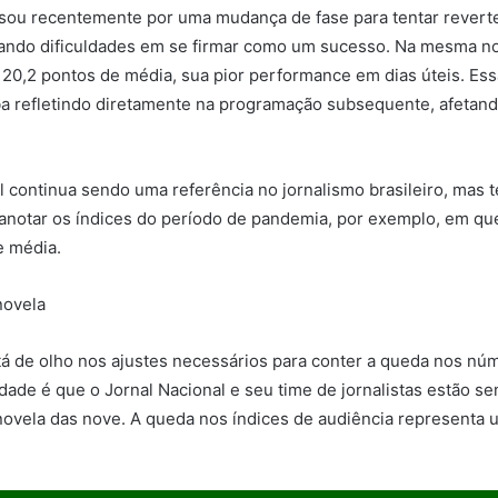
sou recentemente por uma mudança de fase para tentar reverte
ando dificuldades em se firmar como um sucesso. Na mesma noi
20,2 pontos de média, sua pior performance em dias úteis. Es
aba refletindo diretamente na programação subsequente, afetando
l continua sendo uma referência no jornalismo brasileiro, mas 
e anotar os índices do período de pandemia, por exemplo, em q
e média.
novela
tá de olho nos ajustes necessários para conter a queda nos nú
idade é que o Jornal Nacional e seu time de jornalistas estão s
novela das nove. A queda nos índices de audiência representa u