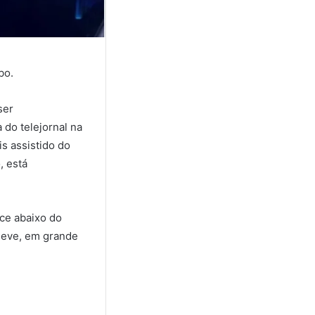
bo.
ser
 do telejornal na
s assistido do
, está
ice abaixo do
 deve, em grande