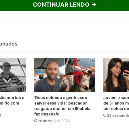
CONTINUAR LENDO →
ionados
são mortos e
‘Deus colocou a gente para
Jovem e saud
m rio com
salvar essa vida’: pescador
de 31 anos m
resgatou mulher em Ilhabela
por coleta d
faz desabafo
6
23 de maio d
26 de maio de 2026