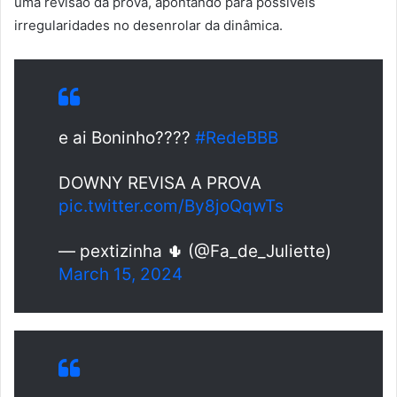
uma revisão da prova, apontando para possíveis
irregularidades no desenrolar da dinâmica.
e ai Boninho????
#RedeBBB
DOWNY REVISA A PROVA
pic.twitter.com/By8joQqwTs
— pextizinha 🌵 (@Fa_de_Juliette)
March 15, 2024