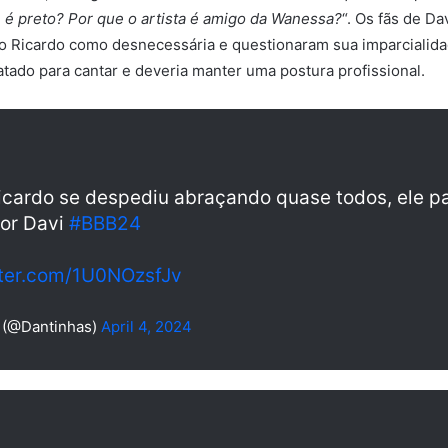
 é preto? Por que o artista é amigo da Wanessa?
“. Os fãs de D
lo Ricardo como desnecessária e questionaram sua imparcialid
ratado para cantar e deveria manter uma postura profissional.
icardo se despediu abraçando quase todos, ele p
por Davi
#BBB24
tter.com/1U0NOzsfJv
 (@Dantinhas)
April 4, 2024