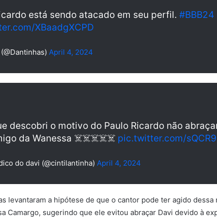
icardo está sendo atacado em seu perfil.
#BBB24
itter.com/XBaadgXCPD
 (@Dantinhas)
April 4, 2024
e descobri o motivo do Paulo Ricardo não abraçar
migo da Wanessa ☠️☠️☠️☠️☠️
pic.twitter.com/sQCR
dico do davi (@cintilantinha)
April 4, 2024
as levantaram a hipótese de que o cantor pode ter agido dessa 
 Camargo, sugerindo que ele evitou abraçar Davi devido à ex