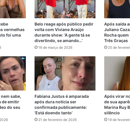
ecebe
Belo reage após público pedir
Após saída a
as vermelhas
volta com Viviane Araújo
Juliano Cazar
sto foi uma
durante show: ‘A gente tá se
Rocha quem d
divertindo, se amando…’
Três Graças
6
16 de março de 2026
25 de feverei
 nem sabe,
Fabiana Justus é amparada
Após virar no
 de emitir
após dura notícia ser
de sua aparê
deo do seu
confirmada publicamente:
Marina Ruy B
‘Está doendo tanto’
silêncio
 2026
21 de fevereiro de 2026
19 de feverei