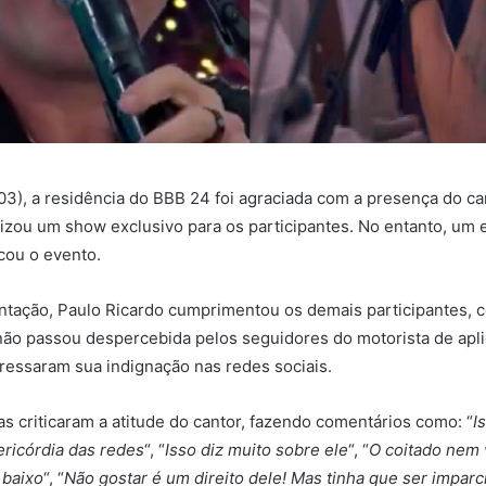
(03), a residência do BBB 24 foi agraciada com a presença do ca
lizou um show exclusivo para os participantes. No entanto, um 
cou o evento.
ntação, Paulo Ricardo cumprimentou os demais participantes, 
 não passou despercebida pelos seguidores do motorista de apli
essaram sua indignação nas redes sociais.
as criticaram a atitude do cantor, fazendo comentários como: “
I
ricórdia das redes
“, “
Isso diz muito sobre ele
“, “
O coitado nem v
 baixo
“, “
Não gostar é um direito dele! Mas tinha que ser imparc