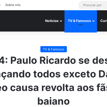
o
Sobre nós
Notícias
TV & Famosos
Cur
TV & Famosos
: Paulo Ricardo se d
çando todos exceto D
eo causa revolta aos fã
baiano