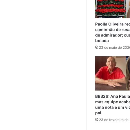
Paolla Oliveira r
caminhão de ros
de admirador; cu
bolada
23 de maio de 202
BBB26: Ana Paula
mas equipe acaba
uma nota e um ví
pai
23 de fevereiro de