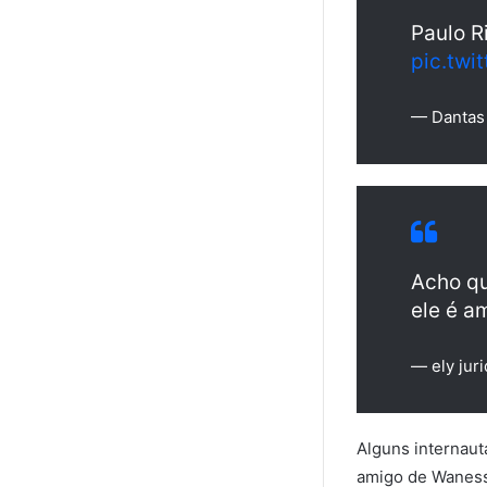
Paulo R
pic.tw
— Dantas
Acho qu
ele é a
— ely juri
Alguns internaut
amigo de Wanessa