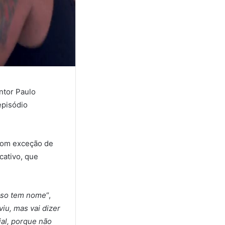
ntor Paulo
episódio
com exceção de
cativo, que
sso tem nome
“,
iu, mas vai dizer
ial, porque não