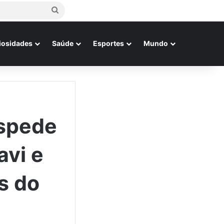
Procurar
por
iosidades
Saúde
Esportes
Mundo
espede
avi e
s do