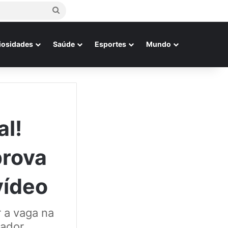
Procurar
por
iosidades
Saúde
Esportes
Mundo
al!
prova
vídeo
r a vaga na
ador.