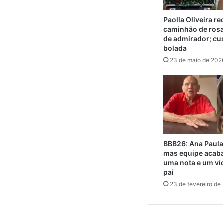
Paolla Oliveira r
caminhão de ros
de admirador; cu
bolada
23 de maio de 202
BBB26: Ana Paula
mas equipe acaba
uma nota e um ví
pai
23 de fevereiro de