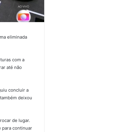
ima eliminada
.
lturas com a
rar até não
uiu concluir a
s também deixou
rocar de lugar.
e para continuar