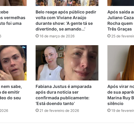
ecebe
Belo reage após público pedir
Após saída a
as vermelhas
volta com Viviane Araújo
Juliano Cazar
sto foi uma
durante show: ‘A gente tá se
Rocha quem d
divertindo, se amando…’
Três Graças
6
16 de março de 2026
25 de feverei
 nem sabe,
Fabiana Justus é amparada
Após virar no
 de emitir
após dura notícia ser
de sua aparê
deo do seu
confirmada publicamente:
Marina Ruy B
‘Está doendo tanto’
silêncio
 2026
21 de fevereiro de 2026
19 de feverei