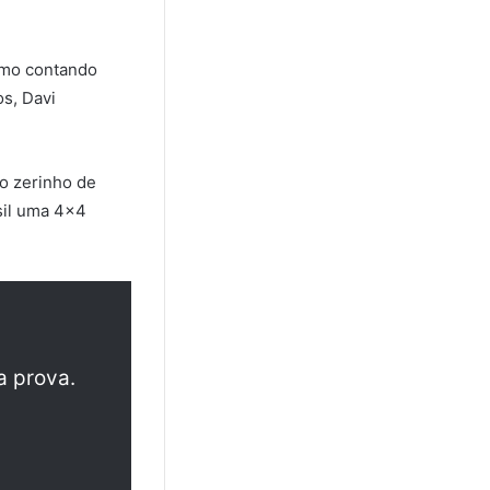
esmo contando
os, Davi
ro zerinho de
sil uma 4×4
a prova.