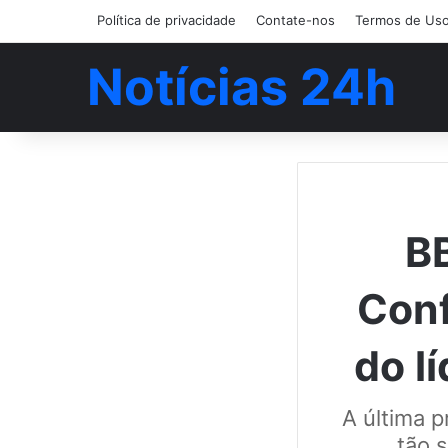
Política de privacidade
Contate-nos
Termos de Us
Notícias 24h
BB
Conf
do l
A última p
tão 