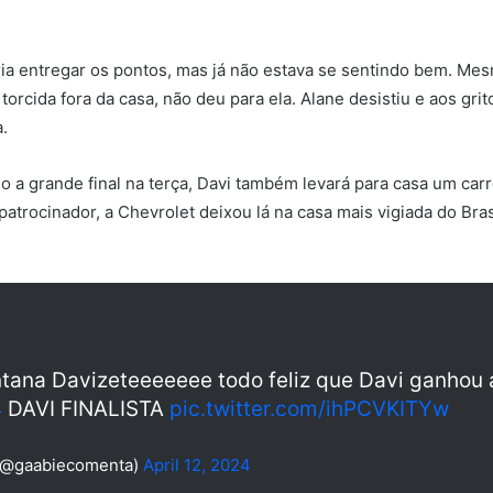
ria entregar os pontos, mas já não estava se sentindo bem. M
rcida fora da casa, não deu para ela. Alane desistiu e aos grit
.
 a grande final na terça, Davi também levará para casa um car
atrocinador, a Chevrolet deixou lá na casa mais vigiada do Bra
tana Davizeteeeeeee todo feliz que Davi ganhou 
4
DAVI FINALISTA
pic.twitter.com/ihPCVKITYw
(@gaabiecomenta)
April 12, 2024