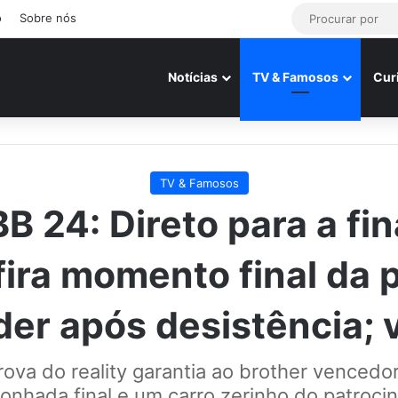
o
Sobre nós
Notícias
TV & Famosos
Cur
TV & Famosos
B 24: Direto para a fin
ira momento final da 
íder após desistência; 
rova do reality garantia ao brother vencedo
sonhada final e um carro zerinho do patrocin