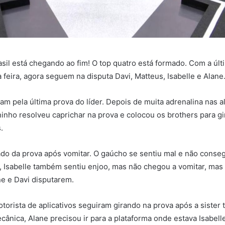
asil está chegando ao fim! O top quatro está formado. Com a últ
a feira, agora seguem na disputa Davi, Matteus, Isabelle e Alane
am pela última prova do líder. Depois de muita adrenalina nas a
ninho resolveu caprichar na prova e colocou os brothers para gi
.
rado da prova após vomitar. O gaúcho se sentiu mal e não conseg
, Isabelle também sentiu enjoo, mas não chegou a vomitar, ma
ne e Davi disputarem.
otorista de aplicativos seguiram girando na prova após a sister t
cânica, Alane precisou ir para a plataforma onde estava Isabell