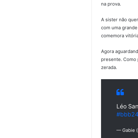
na prova.
A sister não que
com uma grande to
comemora vitória
Agora aguardando
presente. Como p
zerada.
Léo San
#bbb2
— Gabie 