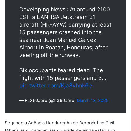
Developing News : At around 2100
EST, a LANHSA Jetstream 31
aircraft (HR-AYW) carrying at least
15 passengers crashed into the
sea near Juan Manuel Galvez
Airport in Roatan, Honduras, after
veering off the runway.
Six occupants feared dead. The
flight with 15 passengers and 3…
pic.twitter.com/Kja8vhnk6e
— FL360aero (@fl360aero)
March 18, 2025
Segundo a Agência Hondurenha de Aeronáutica Civil
(Ahac), as circunstâncias do acidente ainda estão sob