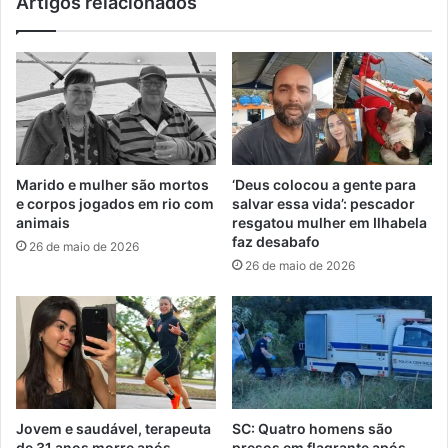
Artigos relacionados
Marido e mulher são mortos
‘Deus colocou a gente para
e corpos jogados em rio com
salvar essa vida’: pescador
animais
resgatou mulher em Ilhabela
faz desabafo
26 de maio de 2026
26 de maio de 2026
Jovem e saudável, terapeuta
SC: Quatro homens são
de 31 anos morre após
presos em flagrante após