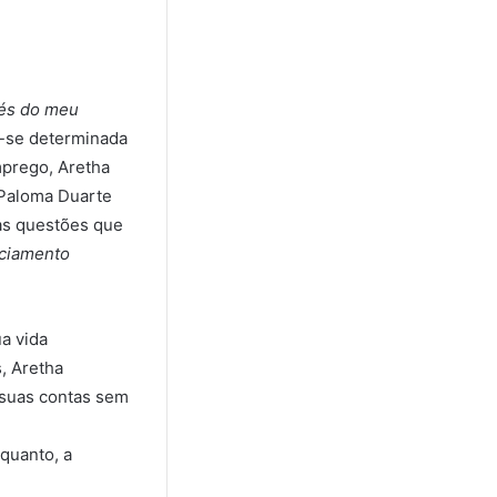
vés do meu
o-se determinada
mprego, Aretha
 Paloma Duarte
 as questões que
iciamento
ua vida
, Aretha
 suas contas sem
quanto, a