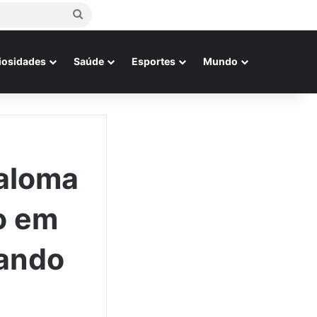
Procurar
por
iosidades
Saúde
Esportes
Mundo
Paloma
o em
vando