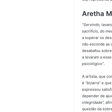
Aretha M
“Servindo, lavan
sacrifício, do m
a superar os des
não esconde as d
desabafou sobre 
a levaram a esse
psicológico”
.
A artista, que co
é
“bizarra”
e que 
expressou satis
depender de aju
integridade”,
afi
questão da sobre