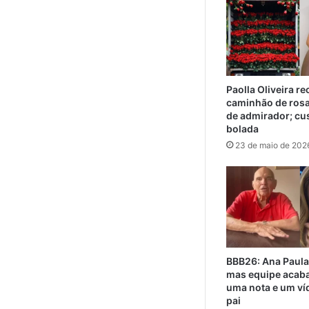
Paolla Oliveira r
caminhão de ros
de admirador; cu
bolada
23 de maio de 202
BBB26: Ana Paula
mas equipe acaba
uma nota e um ví
pai