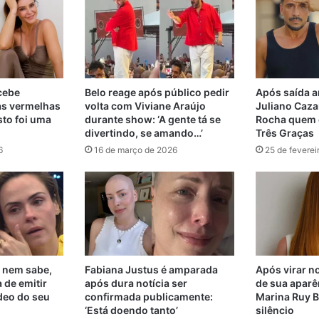
ecebe
Belo reage após público pedir
Após saída a
as vermelhas
volta com Viviane Araújo
Juliano Cazar
sto foi uma
durante show: ‘A gente tá se
Rocha quem d
divertindo, se amando…’
Três Graças
6
16 de março de 2026
25 de feverei
 nem sabe,
Fabiana Justus é amparada
Após virar no
 de emitir
após dura notícia ser
de sua aparê
deo do seu
confirmada publicamente:
Marina Ruy B
‘Está doendo tanto’
silêncio