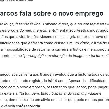
arcos fala sobre o novo emprego
do louça, fazendo faxina. Trabalho digno, que eu consegui atra
eu esforço e do meu merecimento”
, enfatizou Aretha, mostrand
afios que a vida impôs. Mesmo com a alegria de ter um novo e
ificuldades que enfrenta como artista. Em um vídeo, a irmã de
a impossibilidade de retornar à carreira artística e mencionou
 ponto, como
“perseguição, exploração de imagem e tortura, al
meçou sua carreira aos 6 anos, revelou que a história toda da s
tudo está sendo registrado há 14 anos. Apesar das dificuldades
fação com o novo emprego, ressaltando que, agora, pode pagar
da externa.
“Estou bem. Estou trabalhando com dignidade e
rmou, demonstrando um alívio em saber que, pelo menos por en
vivência está resolvida.