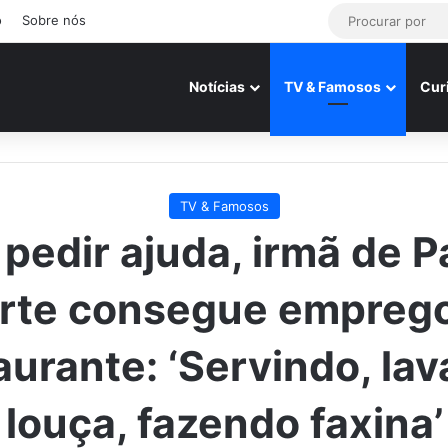
o
Sobre nós
Notícias
TV & Famosos
Cur
TV & Famosos
pedir ajuda, irmã de 
rte consegue empreg
aurante: ‘Servindo, la
louça, fazendo faxina’