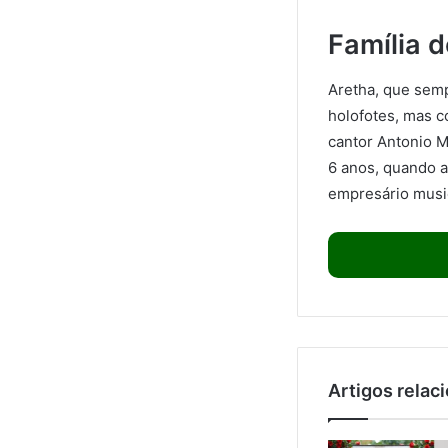
Família 
Aretha, que semp
holofotes, mas c
cantor Antonio Ma
6 anos, quando a
empresário music
Artigos relac