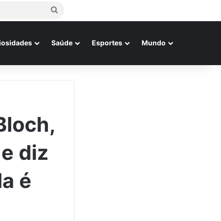
Procurar
por
iosidades
Saúde
Esportes
Mundo
Bloch,
e diz
la é