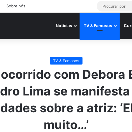
o
Sobre nós
Notícias
TV & Famosos
Cur
TV & Famosos
ocorrido com Debora 
dro Lima se manifesta 
dades sobre a atriz: ‘E
muito…’