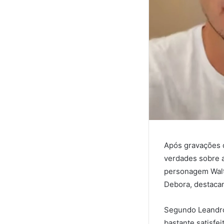
Após gravações 
verdades sobre a
personagem Walte
Debora, destacand
Segundo Leandro 
bastante satisfe