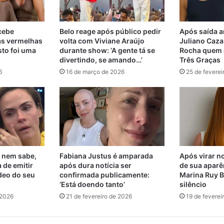
ecebe
Belo reage após público pedir
Após saída a
as vermelhas
volta com Viviane Araújo
Juliano Cazar
sto foi uma
durante show: ‘A gente tá se
Rocha quem d
divertindo, se amando…’
Três Graças
6
16 de março de 2026
25 de feverei
 nem sabe,
Fabiana Justus é amparada
Após virar no
 de emitir
após dura notícia ser
de sua aparê
deo do seu
confirmada publicamente:
Marina Ruy B
‘Está doendo tanto’
silêncio
 2026
21 de fevereiro de 2026
19 de feverei