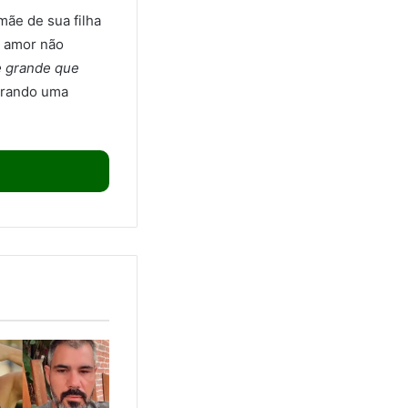
ãe de sua filha
o amor não
de grande que
trando uma