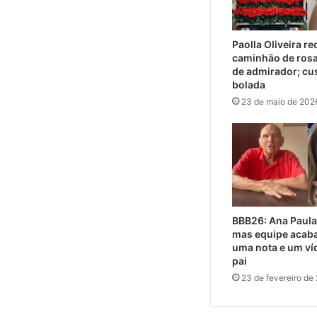
Paolla Oliveira r
caminhão de ros
de admirador; cu
bolada
23 de maio de 202
BBB26: Ana Paula
mas equipe acaba
uma nota e um ví
pai
23 de fevereiro de