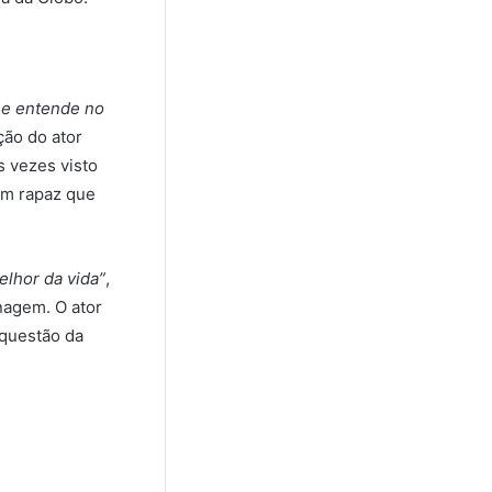
 se entende no
ção do ator
 vezes visto
um rapaz que
elhor da vida”
,
nagem. O ator
 questão da