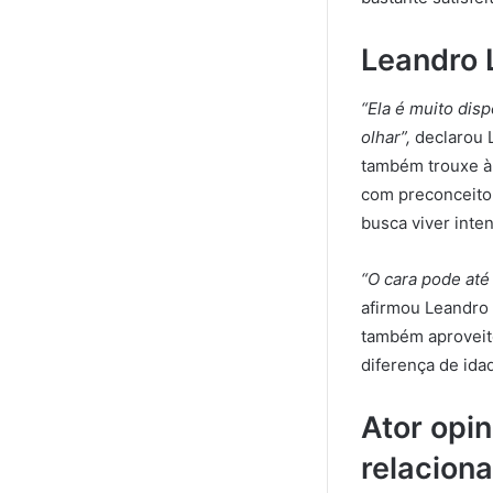
Leandro 
“Ela é muito disp
olhar”,
declarou L
também trouxe à 
com preconceito 
busca viver inte
“O cara pode até
afirmou Leandro
também aproveito
diferença de id
Ator opi
relacion