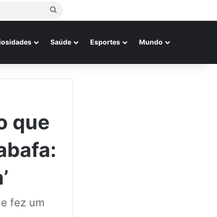
Procurar
por
iosidades
Saúde
Esportes
Mundo
o que
abafa:
’
 e fez um