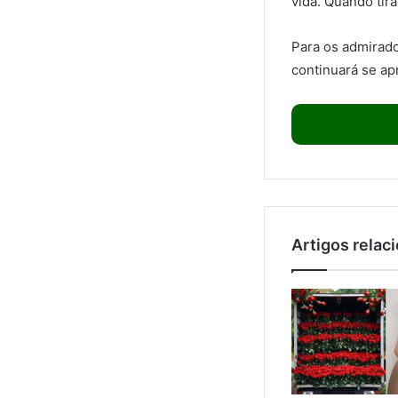
vida. Quando tir
Para os admirad
continuará se a
Artigos relac