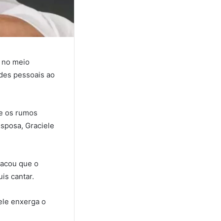
 no meio
ades pessoais ao
 e os rumos
esposa, Graciele
tacou que o
is cantar.
ele enxerga o