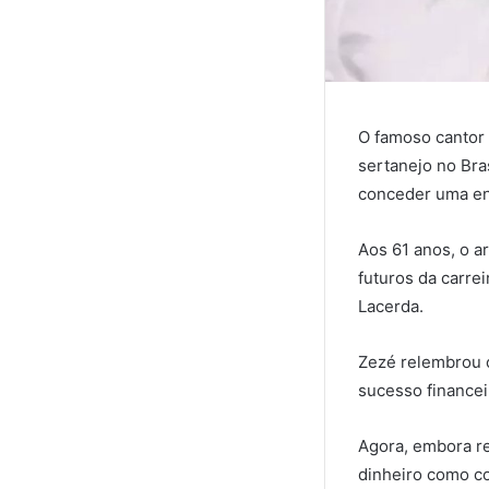
O famoso cantor
sertanejo no Bra
conceder uma ent
Aos 61 anos, o a
futuros da carre
Lacerda.
Zezé relembrou o
sucesso financei
Agora, embora re
dinheiro como co