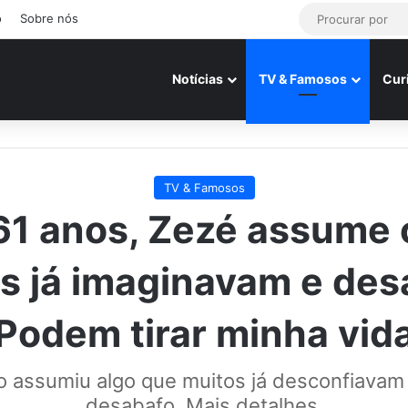
o
Sobre nós
Notícias
TV & Famosos
Cur
TV & Famosos
61 anos, Zezé assume 
s já imaginavam e des
‘Podem tirar minha vida
 assumiu algo que muitos já desconfiavam
desabafo. Mais detalhes.