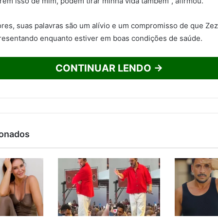
arem isso de mim, podem tirar minha vida também”, afirmou.
ores, suas palavras são um alívio e um compromisso de que Ze
presentando enquanto estiver em boas condições de saúde.
CONTINUAR LENDO →
ionados