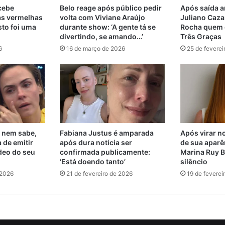
ecebe
Belo reage após público pedir
Após saída a
as vermelhas
volta com Viviane Araújo
Juliano Cazar
sto foi uma
durante show: ‘A gente tá se
Rocha quem d
divertindo, se amando…’
Três Graças
6
16 de março de 2026
25 de feverei
 nem sabe,
Fabiana Justus é amparada
Após virar no
 de emitir
após dura notícia ser
de sua aparê
deo do seu
confirmada publicamente:
Marina Ruy B
‘Está doendo tanto’
silêncio
 2026
21 de fevereiro de 2026
19 de feverei