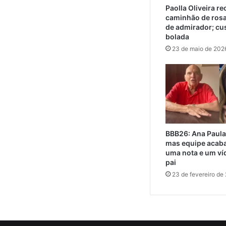
Paolla Oliveira r
caminhão de ros
de admirador; cu
bolada
23 de maio de 202
BBB26: Ana Paula
mas equipe acaba
uma nota e um ví
pai
23 de fevereiro de