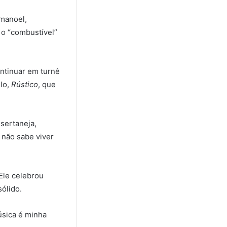
Emanoel,
 o “combustível”
ntinuar em turnê
lo,
Rústico
, que
sertaneja,
 não sabe viver
Ele celebrou
ólido.
úsica é minha