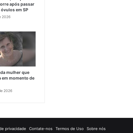
orre após passar
e óvulos em SP
e 2026
cada mulher que
da em momento de
de 2026
 de privacidade
Contate-nos
Termos de Uso
Sobre nós