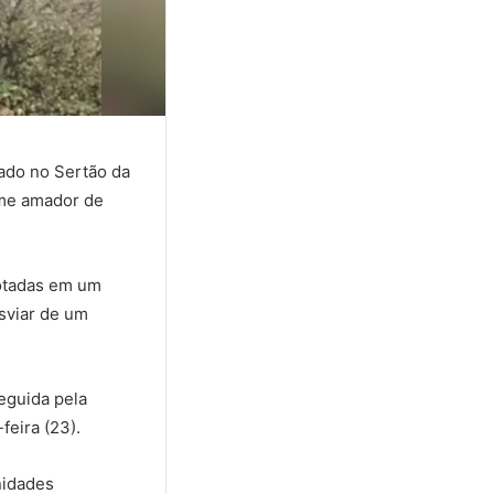
zado no Sertão da
time amador de
lotadas em um
sviar de um
eguida pela
feira (23).
nidades