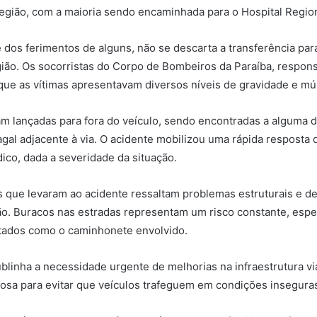
região, com a maioria sendo encaminhada para o Hospital Region
 dos ferimentos de alguns, não se descarta a transferência par
gião. Os socorristas do Corpo de Bombeiros da Paraíba, respon
 que as vítimas apresentavam diversos níveis de gravidade e múlt
am lançadas para fora do veículo, sendo encontradas a alguma d
agal adjacente à via. O acidente mobilizou uma rápida resposta 
co, dada a severidade da situação.
s que levaram ao acidente ressaltam problemas estruturais e d
ão. Buracos nas estradas representam um risco constante, esp
otados como o caminhonete envolvido.
ublinha a necessidade urgente de melhorias na infraestrutura vi
orosa para evitar que veículos trafeguem em condições insegura