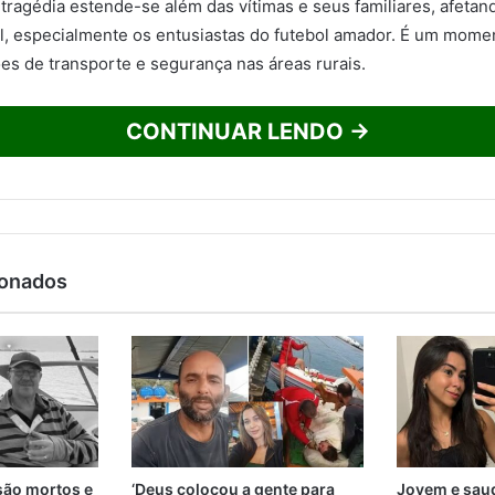
tragédia estende-se além das vítimas e seus familiares, afetan
, especialmente os entusiastas do futebol amador. É um momen
es de transporte e segurança nas áreas rurais.
CONTINUAR LENDO →
ionados
são mortos e
‘Deus colocou a gente para
Jovem e saud