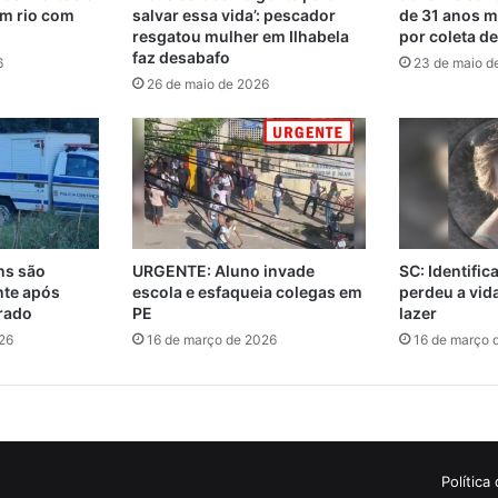
m rio com
salvar essa vida’: pescador
de 31 anos m
resgatou mulher em Ilhabela
por coleta d
faz desabafo
6
23 de maio d
26 de maio de 2026
ns são
URGENTE: Aluno invade
SC: Identifi
nte após
escola e esfaqueia colegas em
perdeu a vi
rado
PE
lazer
26
16 de março de 2026
16 de março 
Política