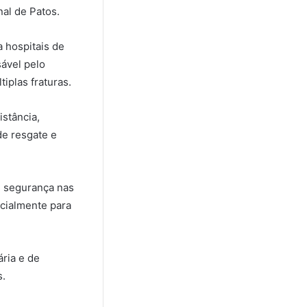
al de Patos.
a hospitais de
sável pelo
iplas fraturas.
istância,
de resgate e
e segurança nas
ecialmente para
ária e de
s.