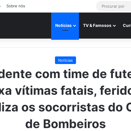
o
Sobre nós
Notícias
TV & Famosos
Cur
Notícias
dente com time de fut
xa vítimas fatais, ferid
iza os socorristas do
de Bombeiros