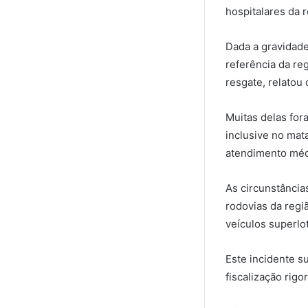
hospitalares da 
Dada a gravidade
referência da re
resgate, relatou
Muitas delas for
inclusive no mat
atendimento médi
As circunstância
rodovias da regi
veículos superl
Este incidente s
fiscalização rig