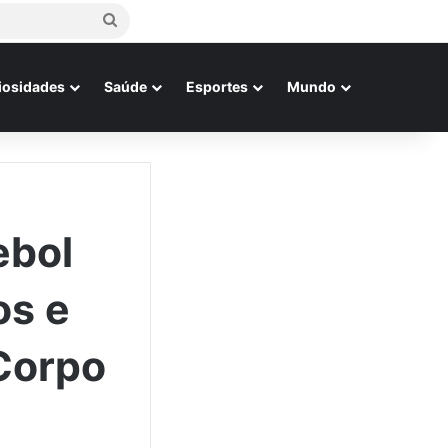
Procurar
por
iosidades
Saúde
Esportes
Mundo
ebol
os e
 Corpo