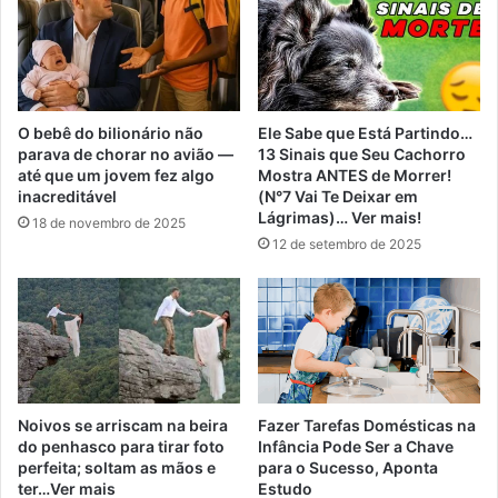
O bebê do bilionário não
Ele Sabe que Está Partindo…
parava de chorar no avião —
13 Sinais que Seu Cachorro
até que um jovem fez algo
Mostra ANTES de Morrer!
inacreditável
(N°7 Vai Te Deixar em
Lágrimas)… Ver mais!
18 de novembro de 2025
12 de setembro de 2025
Noivos se arriscam na beira
Fazer Tarefas Domésticas na
do penhasco para tirar foto
Infância Pode Ser a Chave
perfeita; soltam as mãos e
para o Sucesso, Aponta
ter…Ver mais
Estudo