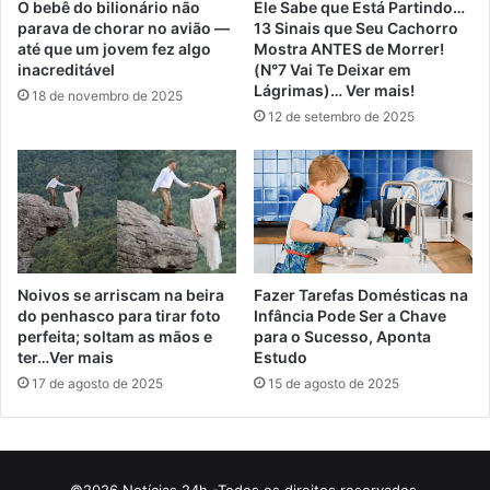
O bebê do bilionário não
Ele Sabe que Está Partindo…
parava de chorar no avião —
13 Sinais que Seu Cachorro
até que um jovem fez algo
Mostra ANTES de Morrer!
inacreditável
(N°7 Vai Te Deixar em
Lágrimas)… Ver mais!
18 de novembro de 2025
12 de setembro de 2025
Noivos se arriscam na beira
Fazer Tarefas Domésticas na
do penhasco para tirar foto
Infância Pode Ser a Chave
perfeita; soltam as mãos e
para o Sucesso, Aponta
ter…Ver mais
Estudo
17 de agosto de 2025
15 de agosto de 2025